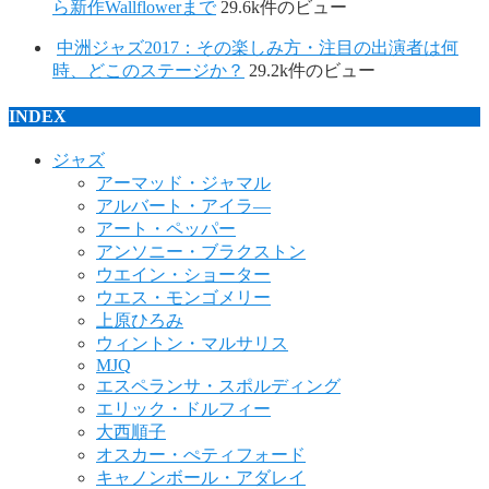
ら新作Wallflowerまで
29.6k件のビュー
中洲ジャズ2017：その楽しみ方・注目の出演者は何
時、どこのステージか？
29.2k件のビュー
INDEX
ジャズ
アーマッド・ジャマル
アルバート・アイラ―
アート・ペッパー
アンソニー・ブラクストン
ウエイン・ショーター
ウエス・モンゴメリー
上原ひろみ
ウィントン・マルサリス
MJQ
エスペランサ・スポルディング
エリック・ドルフィー
大西順子
オスカー・ぺティフォード
キャノンボール・アダレイ