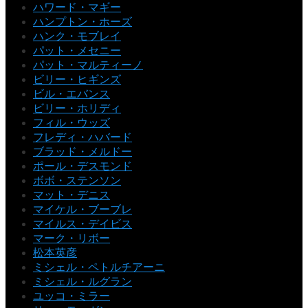
ハワード・マギー
ハンプトン・ホーズ
ハンク・モブレイ
パット・メセニー
パット・マルティーノ
ビリー・ヒギンズ
ビル・エバンス
ビリー・ホリディ
フィル・ウッズ
フレディ・ハバード
ブラッド・メルドー
ポール・デスモンド
ボボ・ステンソン
マット・デニス
マイケル・ブーブレ
マイルス・デイビス
マーク・リボー
松本英彦
ミシェル・ペトルチアーニ
ミシェル・ルグラン
ユッコ・ミラー