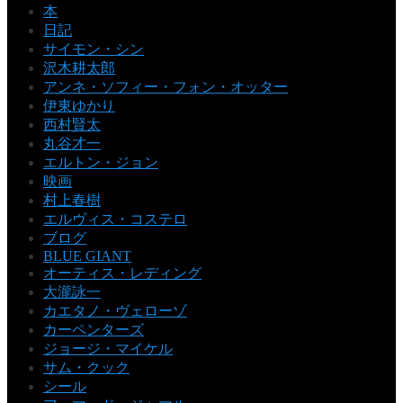
本
日記
サイモン・シン
沢木耕太郎
アンネ・ソフィー・フォン・オッター
伊東ゆかり
西村賢太
丸谷才一
エルトン・ジョン
映画
村上春樹
エルヴィス・コステロ
ブログ
BLUE GIANT
オーティス・レディング
大瀧詠一
カエタノ・ヴェローゾ
カーペンターズ
ジョージ・マイケル
サム・クック
シール