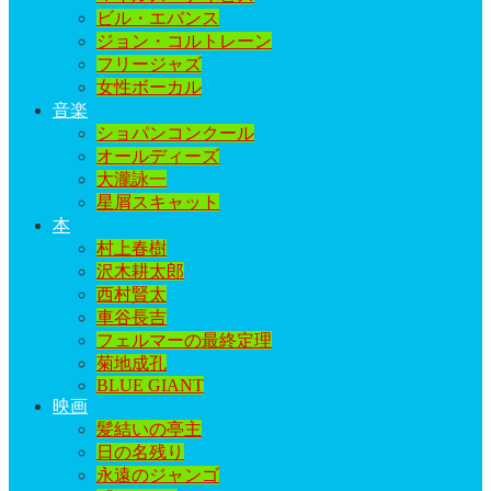
ビル・エバンス
ジョン・コルトレーン
フリージャズ
女性ボーカル
音楽
ショパンコンクール
オールディーズ
大瀧詠一
星屑スキャット
本
村上春樹
沢木耕太郎
西村賢太
車谷長吉
フェルマーの最終定理
菊地成孔
BLUE GIANT
映画
髪結いの亭主
日の名残り
永遠のジャンゴ