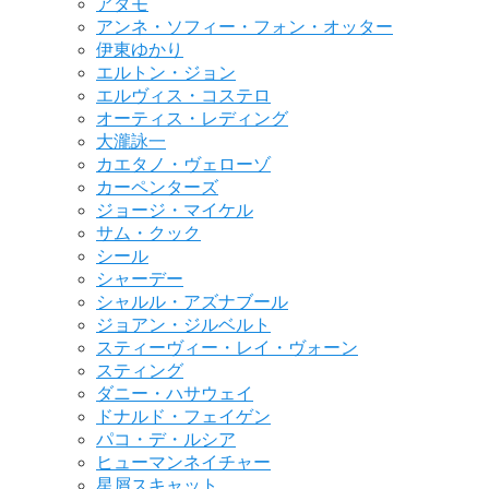
アダモ
アンネ・ソフィー・フォン・オッター
伊東ゆかり
エルトン・ジョン
エルヴィス・コステロ
オーティス・レディング
大瀧詠一
カエタノ・ヴェローゾ
カーペンターズ
ジョージ・マイケル
サム・クック
シール
シャーデー
シャルル・アズナブール
ジョアン・ジルベルト
スティーヴィー・レイ・ヴォーン
スティング
ダニー・ハサウェイ
ドナルド・フェイゲン
パコ・デ・ルシア
ヒューマンネイチャー
星屑スキャット