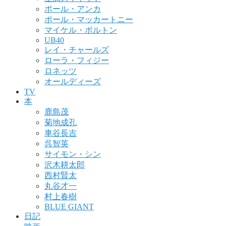
ポール・アンカ
ポール・マッカートニー
マイケル・ボルトン
UB40
レイ・チャールズ
ローラ・フィジー
ロネッツ
オールディーズ
TV
本
鹿島茂
菊地成孔
車谷長吉
呉智英
サイモン・シン
沢木耕太郎
西村賢太
丸谷才一
村上春樹
BLUE GIANT
日記