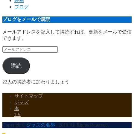
映画
ブログ
ブログをメールで購読
メールアドレスを記入して購読すれば、更新をメールで受信
できます。
メ
ー
ル
購読
ア
ド
レ
22人の購読者に加わりましょう
ス
サイトマップ
ジャズ
本
TV
Copyright©
ジャズの名盤
, 2018 All Rights Reserved.