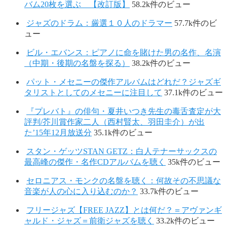
バム20枚を選ぶ 【改訂版】
58.2k件のビュー
ジャズのドラム：厳選１０人のドラマー
57.7k件のビ
ュー
ビル・エバンス：ピアノに命を賭けた男の名作、名演
（中期・後期の名盤を探る）
38.2k件のビュー
パット・メセニーの傑作アルバムはどれだ？ジャズギ
タリストとしてのメセニーに注目して
37.1k件のビュー
『プレバト』の俳句・夏井いつき先生の毒舌査定が大
評判/芥川賞作家二人（西村賢太、羽田圭介）が出
た’15年12月放送分
35.1k件のビュー
スタン・ゲッツSTAN GETZ：白人テナーサックスの
最高峰の傑作・名作CDアルバムを聴く
35k件のビュー
セロニアス・モンクの名盤を聴く：何故その不思議な
音楽が人の心に入り込むのか？
33.7k件のビュー
フリージャズ【FREE JAZZ】とは何だ？＝アヴァンギ
ャルド・ジャズ＝前衛ジャズを聴く
33.2k件のビュー