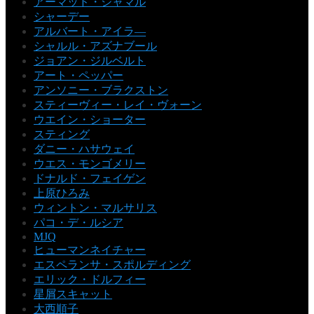
アーマッド・ジャマル
シャーデー
アルバート・アイラ―
シャルル・アズナブール
ジョアン・ジルベルト
アート・ペッパー
アンソニー・ブラクストン
スティーヴィー・レイ・ヴォーン
ウエイン・ショーター
スティング
ダニー・ハサウェイ
ウエス・モンゴメリー
ドナルド・フェイゲン
上原ひろみ
ウィントン・マルサリス
パコ・デ・ルシア
MJQ
ヒューマンネイチャー
エスペランサ・スポルディング
エリック・ドルフィー
星屑スキャット
大西順子