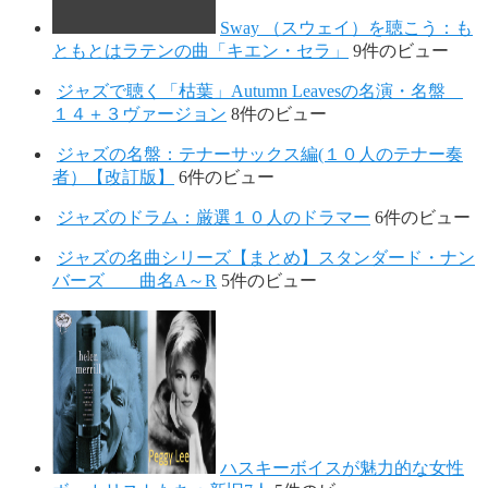
Sway （スウェイ）を聴こう：も
ともとはラテンの曲「キエン・セラ」
9件のビュー
ジャズで聴く「枯葉」Autumn Leavesの名演・名盤
１４＋３ヴァージョン
8件のビュー
ジャズの名盤：テナーサックス編(１０人のテナー奏
者）【改訂版】
6件のビュー
ジャズのドラム：厳選１０人のドラマー
6件のビュー
ジャズの名曲シリーズ【まとめ】スタンダード・ナン
バーズ 曲名A～R
5件のビュー
ハスキーボイスが魅力的な女性