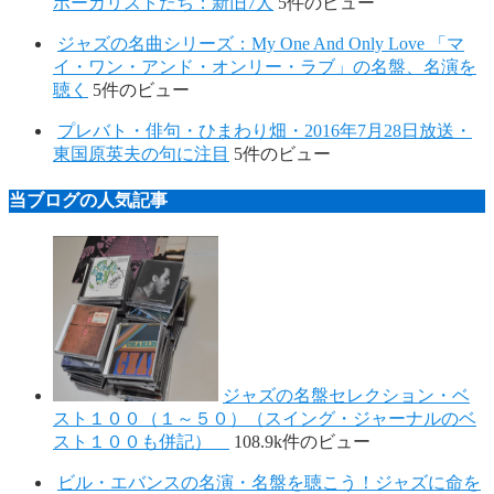
ボーカリストたち：新旧7人
5件のビュー
ジャズの名曲シリーズ：My One And Only Love 「マ
イ・ワン・アンド・オンリー・ラブ」の名盤、名演を
聴く
5件のビュー
プレバト・俳句・ひまわり畑・2016年7月28日放送・
東国原英夫の句に注目
5件のビュー
当ブログの人気記事
ジャズの名盤セレクション・ベ
スト１００（１～５０）（スイング・ジャーナルのベ
スト１００も併記）
108.9k件のビュー
ビル・エバンスの名演・名盤を聴こう！ジャズに命を