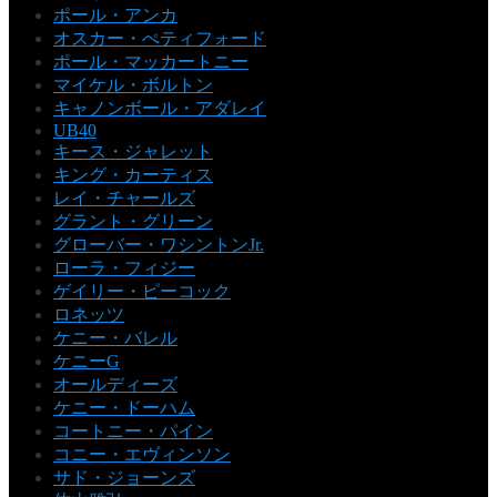
ポール・アンカ
オスカー・ぺティフォード
ポール・マッカートニー
マイケル・ボルトン
キャノンボール・アダレイ
UB40
キース・ジャレット
キング・カーティス
レイ・チャールズ
グラント・グリーン
グローバー・ワシントンJr.
ローラ・フィジー
ゲイリー・ピーコック
ロネッツ
ケニー・バレル
ケニーG
オールディーズ
ケニー・ドーハム
コートニー・パイン
コニー・エヴィンソン
サド・ジョーンズ