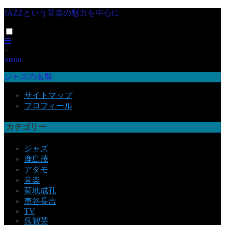
JAZZという音楽の魅力を中心に
×
menu
ジャズの名盤
サイトマップ
プロフィール
カテゴリー
ジャズ
鹿島茂
アダモ
音楽
菊地成孔
車谷長吉
TV
呉智英