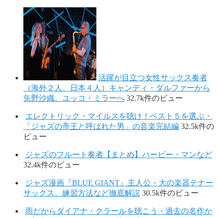
活躍が目立つ女性サックス奏者
（海外２人、日本４人）キャンディ・ダルファーから
矢野沙織、ユッコ・ミラーへ
32.7k件のビュー
エレクトリック・マイルスを聴け！ベスト５を選ぶ・
「ジャズの帝王と呼ばれた男」の音楽完結編
32.5k件の
ビュー
ジャズのフルート奏者【まとめ】ハービー・マンなど
32.4k件のビュー
ジャズ漫画『BLUE GIANT』主人公・大の楽器テナー
サックス、練習方法など徹底解説
30.5k件のビュー
雨だからダイアナ・クラールを聴こう・過去の名作か