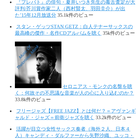
『プレバト』の俳句・夏井いつき先生の毒舌査定が大
評判/芥川賞作家二人（西村賢太、羽田圭介）が出
た’15年12月放送分
35.1k件のビュー
スタン・ゲッツSTAN GETZ：白人テナーサックスの
最高峰の傑作・名作CDアルバムを聴く
35k件のビュー
セロニアス・モンクの名盤を聴
く：何故その不思議な音楽が人の心に入り込むのか？
33.8k件のビュー
フリージャズ【FREE JAZZ】とは何だ？＝アヴァンギ
ャルド・ジャズ＝前衛ジャズを聴く
33.2k件のビュー
活躍が目立つ女性サックス奏者（海外２人、日本４
人）キャンディ・ダルファーから矢野沙織、ユッコ・