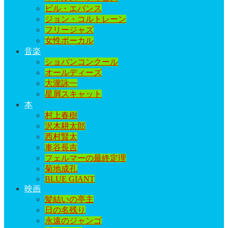
ビル・エバンス
ジョン・コルトレーン
フリージャズ
女性ボーカル
音楽
ショパンコンクール
オールディーズ
大瀧詠一
星屑スキャット
本
村上春樹
沢木耕太郎
西村賢太
車谷長吉
フェルマーの最終定理
菊地成孔
BLUE GIANT
映画
髪結いの亭主
日の名残り
永遠のジャンゴ