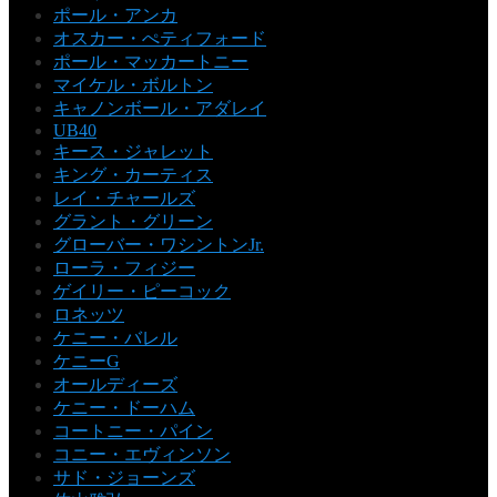
ポール・アンカ
オスカー・ぺティフォード
ポール・マッカートニー
マイケル・ボルトン
キャノンボール・アダレイ
UB40
キース・ジャレット
キング・カーティス
レイ・チャールズ
グラント・グリーン
グローバー・ワシントンJr.
ローラ・フィジー
ゲイリー・ピーコック
ロネッツ
ケニー・バレル
ケニーG
オールディーズ
ケニー・ドーハム
コートニー・パイン
コニー・エヴィンソン
サド・ジョーンズ