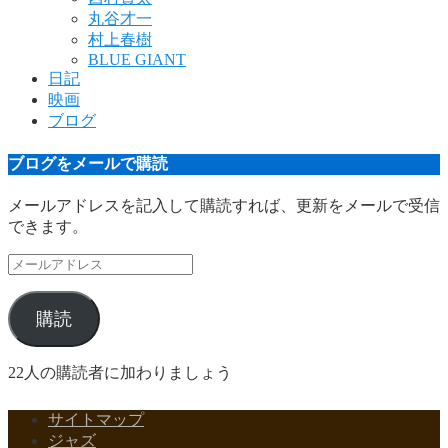
丸谷才一
村上春樹
BLUE GIANT
日記
映画
ブログ
ブログをメールで購読
メールアドレスを記入して購読すれば、更新をメールで受信
できます。
メ
ー
ル
購読
ア
ド
レ
22人の購読者に加わりましょう
ス
サイトマップ
ジャズ