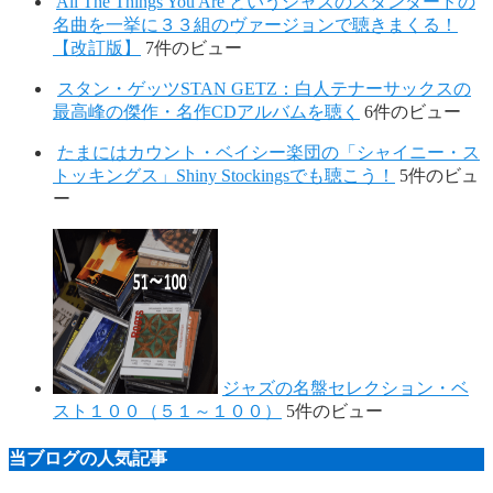
All The Things You Are というジャズのスタンダードの
名曲を一挙に３３組のヴァージョンで聴きまくる！
【改訂版】
7件のビュー
スタン・ゲッツSTAN GETZ：白人テナーサックスの
最高峰の傑作・名作CDアルバムを聴く
6件のビュー
たまにはカウント・ベイシー楽団の「シャイニー・ス
トッキングス」Shiny Stockingsでも聴こう！
5件のビュ
ー
ジャズの名盤セレクション・ベ
スト１００（５１～１００）
5件のビュー
当ブログの人気記事