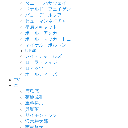
ダニー・ハサウェイ
ドナルド・フェイゲン
パコ・デ・ルシア
ヒューマンネイチャー
星屑スキャット
ポール・アンカ
ポール・マッカートニー
マイケル・ボルトン
UB40
レイ・チャールズ
ローラ・フィジー
ロネッツ
オールディーズ
TV
本
鹿島茂
菊地成孔
車谷長吉
呉智英
サイモン・シン
沢木耕太郎
西村賢太