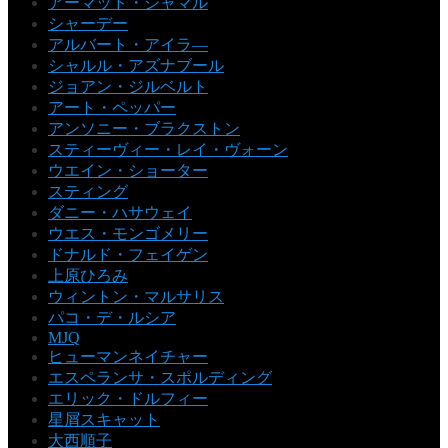
アーマッド・ジャマル
シャーデー
アルバート・アイラ―
シャルル・アズナブール
ジョアン・ジルベルト
アート・ペッパー
アンソニー・ブラクストン
スティーヴィー・レイ・ヴォーン
ウエイン・ショーター
スティング
ダニー・ハサウェイ
ウエス・モンゴメリー
ドナルド・フェイゲン
上原ひろみ
ウィントン・マルサリス
パコ・デ・ルシア
MJQ
ヒューマンネイチャー
エスペランサ・スポルディング
エリック・ドルフィー
星屑スキャット
大西順子