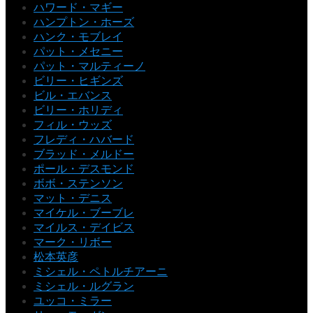
ハワード・マギー
ハンプトン・ホーズ
ハンク・モブレイ
パット・メセニー
パット・マルティーノ
ビリー・ヒギンズ
ビル・エバンス
ビリー・ホリディ
フィル・ウッズ
フレディ・ハバード
ブラッド・メルドー
ポール・デスモンド
ボボ・ステンソン
マット・デニス
マイケル・ブーブレ
マイルス・デイビス
マーク・リボー
松本英彦
ミシェル・ペトルチアーニ
ミシェル・ルグラン
ユッコ・ミラー