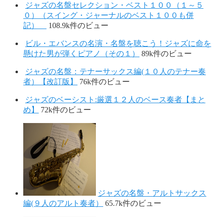
ジャズの名盤セレクション・ベスト１００（１～５
０）（スイング・ジャーナルのベスト１００も併
記）
108.9k件のビュー
ビル・エバンスの名演・名盤を聴こう！ジャズに命を
懸けた男が弾くピアノ（その１）
89k件のビュー
ジャズの名盤：テナーサックス編(１０人のテナー奏
者）【改訂版】
76k件のビュー
ジャズのベーシスト:厳選１２人のベース奏者【まと
め】
72k件のビュー
ジャズの名盤・アルトサックス
編(９人のアルト奏者）
65.7k件のビュー