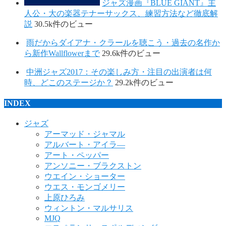
ジャズ漫画『BLUE GIANT』主
人公・大の楽器テナーサックス、練習方法など徹底解
説
30.5k件のビュー
雨だからダイアナ・クラールを聴こう・過去の名作か
ら新作Wallflowerまで
29.6k件のビュー
中洲ジャズ2017：その楽しみ方・注目の出演者は何
時、どこのステージか？
29.2k件のビュー
INDEX
ジャズ
アーマッド・ジャマル
アルバート・アイラ―
アート・ペッパー
アンソニー・ブラクストン
ウエイン・ショーター
ウエス・モンゴメリー
上原ひろみ
ウィントン・マルサリス
MJQ