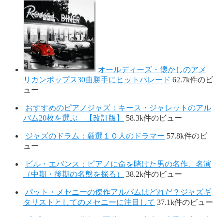
オールディーズ・懐かしのアメ
リカンポップス30曲勝手にヒットパレード
62.7k件のビ
ュー
おすすめのピアノジャズ：キース・ジャレットのアル
バム20枚を選ぶ 【改訂版】
58.3k件のビュー
ジャズのドラム：厳選１０人のドラマー
57.8k件のビ
ュー
ビル・エバンス：ピアノに命を賭けた男の名作、名演
（中期・後期の名盤を探る）
38.2k件のビュー
パット・メセニーの傑作アルバムはどれだ？ジャズギ
タリストとしてのメセニーに注目して
37.1k件のビュー