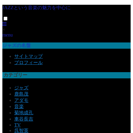
JAZZという音楽の魅力を中心に
×
menu
ジャズの名盤
サイトマップ
プロフィール
カテゴリー
ジャズ
鹿島茂
アダモ
音楽
菊地成孔
車谷長吉
TV
呉智英