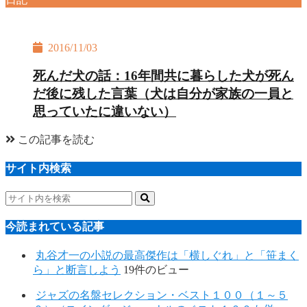
2016/11/03
死んだ犬の話：16年間共に暮らした犬が死ん
だ後に残した言葉（犬は自分が家族の一員と
思っていたに違いない）
この記事を読む
サイト内検索
今読まれている記事
丸谷才一の小説の最高傑作は「横しぐれ」と「笹まく
ら」と断言しよう
19件のビュー
ジャズの名盤セレクション・ベスト１００（１～５