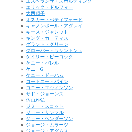
エスペランサ・スポルディング
エリック・ドルフィー
大西順子
オスカー・ぺティフォード
キャノンボール・アダレイ
キース・ジャレット
キング・カーティス
グラント・グリーン
グローバー・ワシントンJr.
ゲイリー・ピーコック
ケニー・バレル
ケニーG
ケニー・ドーハム
コートニー・パイン
コニー・エヴィンソン
サド・ジョーンズ
佐山雅弘
ジミー・スコット
ジョー・サンプル
ジョー・ヘンダーソン
ジョージ・ムラーツ
ジョージ・アダムス