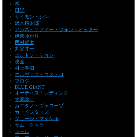
本
日記
サイモン・シン
沢木耕太郎
アンネ・ソフィー・フォン・オッター
伊東ゆかり
西村賢太
丸谷才一
エルトン・ジョン
映画
村上春樹
エルヴィス・コステロ
ブログ
BLUE GIANT
オーティス・レディング
大瀧詠一
カエタノ・ヴェローゾ
カーペンターズ
ジョージ・マイケル
サム・クック
シール